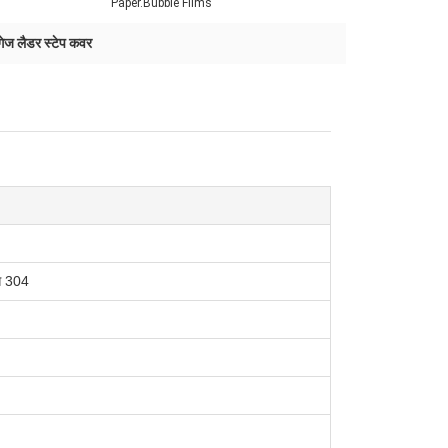
Paper.Bubble Films
ेज लैडर स्टेप कवर
एस 304