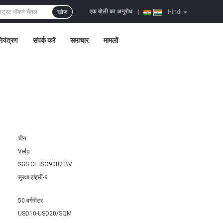
एक बोली का अनुरोध
खोज
|
Hindi
नियंत्रण
संपर्क करें
समाचार
मामलों
चीन
Velp
SGS CE ISO9002 BV
सुरक्षा झंझरी-9
50 वर्गमीटर
USD10-USD20/SQM