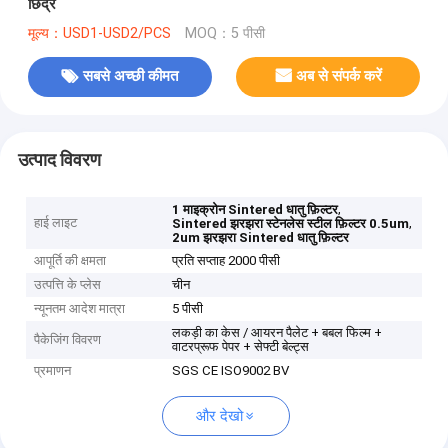
छिद्र
मूल्य：USD1-USD2/PCS
MOQ：5 पीसी
सबसे अच्छी कीमत
अब से संपर्क करें
उत्पाद विवरण
,
1 माइक्रोन Sintered धातु फ़िल्टर
हाई लाइट
,
Sintered झरझरा स्टेनलेस स्टील फ़िल्टर 0.5um
2um झरझरा Sintered धातु फ़िल्टर
आपूर्ति की क्षमता
प्रति सप्ताह 2000 पीसी
उत्पत्ति के प्लेस
चीन
न्यूनतम आदेश मात्रा
5 पीसी
लकड़ी का केस / आयरन पैलेट + बबल फिल्म +
पैकेजिंग विवरण
वाटरप्रूफ पेपर + सेफ्टी बेल्ट्स
प्रमाणन
SGS CE ISO9002 BV
और देखो