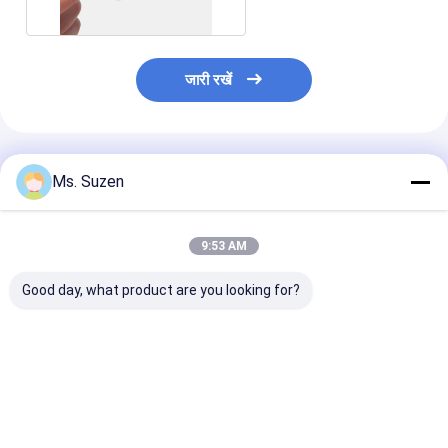
जारी रखें
अनुशंसित उत्पाद
Ms. Suzen
9:53 AM
Good day, what product are you looking for?
हैंडल के साथ कस्टम स्टेनलेस
स्टेनलेस स्टील सिंटरड मेश
स्टेनलेस स्टील 316
स्टील छिद्रित फिल्टर ट्यूब
फ़िल्टर 0.5um 5um
धातु जाल फिल्टर ट्यू
20um छिद्र आकार
20mm-2000m
सबसे अच्छी कीमत
सबसे अच्छी कीमत
सबसे अच्छी 