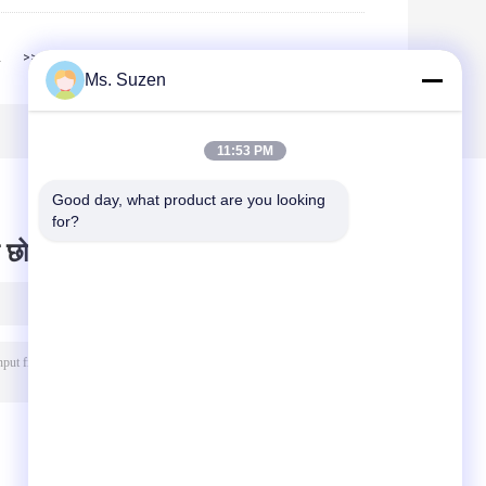
2
>>
>|
Ms. Suzen
11:53 PM
Good day, what product are you looking 
for?
 छोड़ दो