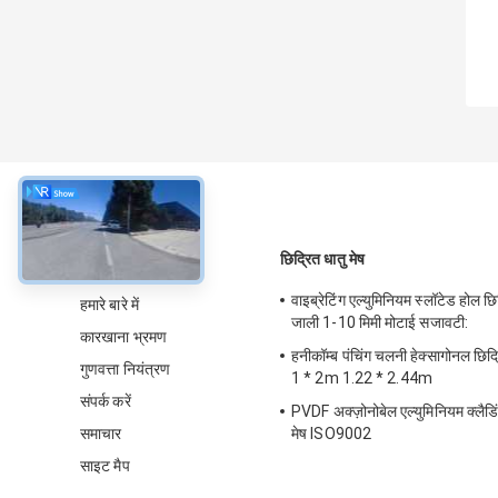
के बारे में
छिद्रित धातु मेष
वाइब्रेटिंग एल्युमिनियम स्लॉटेड होल छि
हमारे बारे में
जाली 1-10 मिमी मोटाई सजावटी:
कारखाना भ्रमण
हनीकॉम्ब पंचिंग चलनी हेक्सागोनल छि
गुणवत्ता नियंत्रण
1 * 2m 1.22 * 2.44m
संपर्क करें
PVDF अक्ज़ोनोबेल एल्युमिनियम क्लैडिं
समाचार
मेष ISO9002
साइट मैप