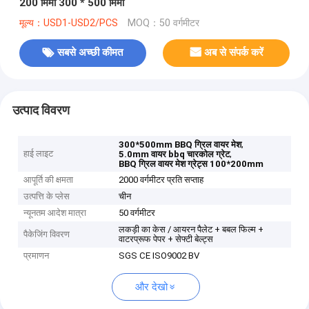
200 मिमी 300 * 500 मिमी
मूल्य：USD1-USD2/PCS
MOQ：50 वर्गमीटर
सबसे अच्छी कीमत
अब से संपर्क करें
उत्पाद विवरण
,
300*500mm BBQ ग्रिल वायर मेश
हाई लाइट
,
5.0mm वायर bbq चारकोल ग्रेट
BBQ ग्रिल वायर मेश ग्रेट्स 100*200mm
आपूर्ति की क्षमता
2000 वर्गमीटर प्रति सप्ताह
उत्पत्ति के प्लेस
चीन
न्यूनतम आदेश मात्रा
50 वर्गमीटर
लकड़ी का केस / आयरन पैलेट + बबल फिल्म +
पैकेजिंग विवरण
वाटरप्रूफ पेपर + सेफ्टी बेल्ट्स
प्रमाणन
SGS CE ISO9002 BV
और देखो