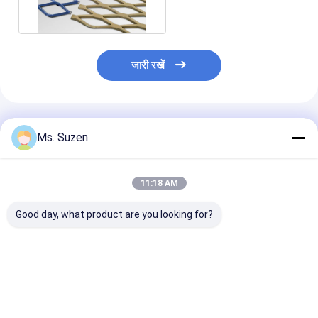
जारी रखें
अनुशंसित उत्पाद
Ms. Suzen
11:18 AM
Good day, what product are you looking for?
4 फीट * 8 फीट विस्तारित
आंतरिक डिजाइन के लिए हल्के
औद्योगिक प्लेटफार्मों
धातु सजावटी गोथिक जाल
एल्यूमीनियम मिश्र धातु
जस्ती 3.0lbs विरोध
विस्तारित धातु जाल पैनल
विस्तारित धातु फर्श
सबसे अच्छी कीमत
सबसे अच्छी कीमत
सबसे अच्छी 