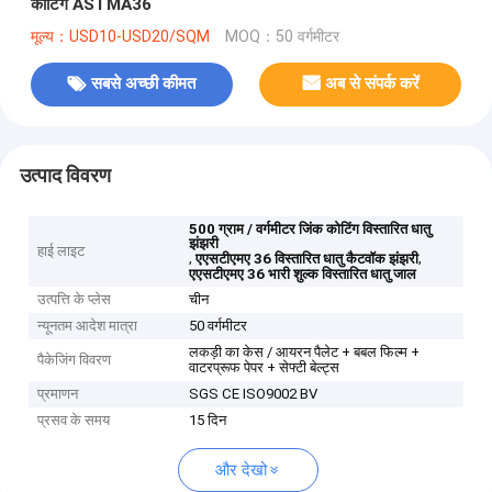
कोटिंग ASTMA36
मूल्य：USD10-USD20/SQM
MOQ：50 वर्गमीटर
सबसे अच्छी कीमत
अब से संपर्क करें
उत्पाद विवरण
500 ग्राम / वर्गमीटर जिंक कोटिंग विस्तारित धातु
झंझरी
हाई लाइट
,
,
एएसटीएमए 36 विस्तारित धातु कैटवॉक झंझरी
एएसटीएमए 36 भारी शुल्क विस्तारित धातु जाल
उत्पत्ति के प्लेस
चीन
न्यूनतम आदेश मात्रा
50 वर्गमीटर
लकड़ी का केस / आयरन पैलेट + बबल फिल्म +
पैकेजिंग विवरण
वाटरप्रूफ पेपर + सेफ्टी बेल्ट्स
प्रमाणन
SGS CE ISO9002 BV
प्रसव के समय
15 दिन
और देखो