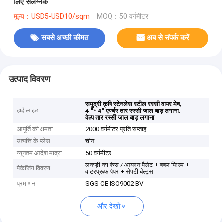
लिए संलग्नक
मूल्य：USD5-USD10/sqm
MOQ：50 वर्गमीटर
सबसे अच्छी कीमत
अब से संपर्क करें
उत्पाद विवरण
,
समुद्री कृषि स्टेनलेस स्टील रस्सी वायर मेष
हाई लाइट
,
4 "* 4" एपर्चर तार रस्सी जाल बाड़ लगाना
वेल्प तार रस्सी जाल बाड़ लगाना
आपूर्ति की क्षमता
2000 वर्गमीटर प्रति सप्ताह
उत्पत्ति के प्लेस
चीन
न्यूनतम आदेश मात्रा
50 वर्गमीटर
लकड़ी का केस / आयरन पैलेट + बबल फिल्म +
पैकेजिंग विवरण
वाटरप्रूफ पेपर + सेफ्टी बेल्ट्स
प्रमाणन
SGS CE ISO9002 BV
और देखो