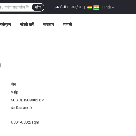
एक बोली का अनुरोध
खोज
|
Hindi
नियंत्रण
संपर्क करें
समाचार
मामलों
1
चीन
Velp
SGS CE ISO9002 BV
चेन लिंक बाड़ -9
USD1-USD2/sqm