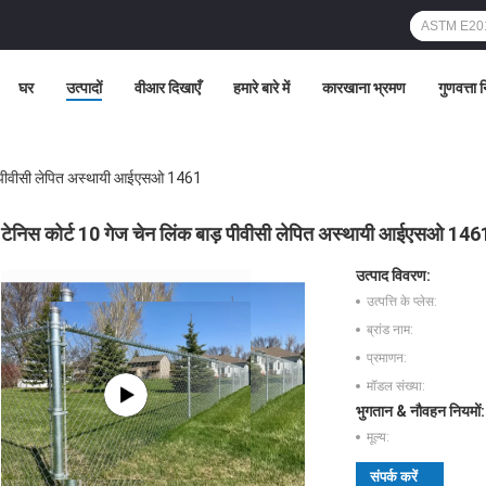
घर
उत्पादों
वीआर दिखाएँ
हमारे बारे में
कारखाना भ्रमण
गुणवत्ता 
ाड़ पीवीसी लेपित अस्थायी आईएसओ 1461
टेनिस कोर्ट 10 गेज चेन लिंक बाड़ पीवीसी लेपित अस्थायी आईएसओ 146
उत्पाद विवरण:
उत्पत्ति के प्लेस:
ब्रांड नाम:
प्रमाणन:
मॉडल संख्या:
भुगतान & नौवहन नियमों:
मूल्य:
संपर्क करें