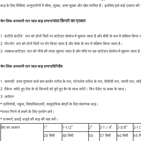
बाड़ के लिए विशिष्ट अनुप्रयोगों में सीमा, सुरक्षा, उच्च सुरक्षा और खेल शामिल हैं। इसलिए इसे कई प्रकार 
जाल किनारे का प्रकार
चेन लिंक अस्थायी तार जाल बाड़ लगाना
1. कंटीले कंटीले : तार को दोनों सिरों पर कांटेदार सेल्वेज में घुमाया जाता है और बीबी के रूप में संक्षिप्त किया
2. पोर-पोर: तार को दोनों सिरों पर पोर किया जाता है और केके के रूप में संक्षिप्त किया जाता है।
3. नक्कल-कांटेदार: तार को नीचे की तरफ घुमाया जाता है और शीर्ष पर एक कांटेदार सेल्वेज में घुमाया जाता है 
चेन लिंक अस्थायी तार जाल बाड़ लगाना
विनिर्देश
1. सामग्री: उच्च गुणवत्ता वाले कम कार्बन स्टील के तार, स्टेनलेस स्टील के तार, पीवीसी तार, जस्ती तार, लो
2. पैकेज: समेटे हुए रोल के दो किनारों को बुने हुए बैग के साथ लपेटें। फिर पैलेट या बल्क के साथ।
3. आवेदन
* प्रतिरोधी, स्कूल, विश्वविद्यालयों, सामुदायिक क्षेत्रों के लिए संलग्नक बाड़।
*पत्थर गिरने से बचने के लिए प्रयोग करें।
* राजमार्ग, हवाई अड्डे की बाड़ की रक्षा करें।
छेद का आकार
1"
1-1/2"
2"
2-1 / 4"
2-3/8"
2-1/
25 मिमी
40 मिमी
50
57 मिमी
60 मिमी
65 म