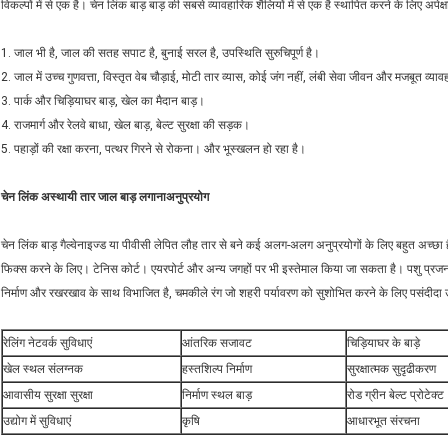
विकल्पों में से एक है। चेन लिंक बाड़ बाड़ की सबसे व्यावहारिक शैलियों में से एक है स्थापित करने के लिए 
1. जाल भी है, जाल की सतह सपाट है, बुनाई सरल है, उपस्थिति सुरुचिपूर्ण है।
2. जाल में उच्च गुणवत्ता, विस्तृत वेब चौड़ाई, मोटी तार व्यास, कोई जंग नहीं, लंबी सेवा जीवन और मजबूत व्या
3. पार्क और चिड़ियाघर बाड़, खेल का मैदान बाड़।
4. राजमार्ग और रेलवे बाधा, खेल बाड़, बेल्ट सुरक्षा की सड़क।
5. पहाड़ों की रक्षा करना, पत्थर गिरने से रोकना। और भूस्खलन हो रहा है।
चेन लिंक अस्थायी तार जाल बाड़ लगाना
अनुप्रयोग
चेन लिंक बाड़ गैल्वेनाइज्ड या पीवीसी लेपित लौह तार से बने कई अलग-अलग अनुप्रयोगों के लिए बहुत अच्छा है
फिक्स करने के लिए। टेनिस कोर्ट। एयरपोर्ट और अन्य जगहों पर भी इस्तेमाल किया जा सकता है। पशु प्रजनन 
निर्माण और रखरखाव के साथ विभाजित है, चमकीले रंग जो शहरी पर्यावरण को सुशोभित करने के लिए पसंदीदा उत
रेलिंग नेटवर्क सुविधाएं
आंतरिक सजावट
चिड़ियाघर के बाड़े
खेल स्थल संलग्नक
हस्तशिल्प निर्माण
सुरक्षात्मक सुदृढीकरण
आवासीय सुरक्षा सुरक्षा
निर्माण स्थल बाड़
रोड ग्रीन बेल्ट प्रोटेक्ट
उद्योग में सुविधाएं
कृषि
आधारभूत संरचना