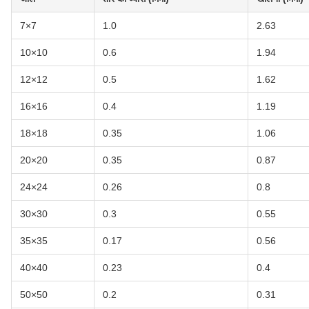
7×7
1.0
2.63
10×10
0.6
1.94
12×12
0.5
1.62
16×16
0.4
1.19
18×18
0.35
1.06
20×20
0.35
0.87
24×24
0.26
0.8
30×30
0.3
0.55
35×35
0.17
0.56
40×40
0.23
0.4
50×50
0.2
0.31