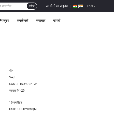
एक बोली का अनुरोध
खोज
|
Hindi
नियंत्रण
संपर्क करें
समाचार
मामलों
चीन
Velp
SGS CE ISO9002 BV
एसएस मेष -20
10 वर्गमीटर
USD10-USD20/SQM