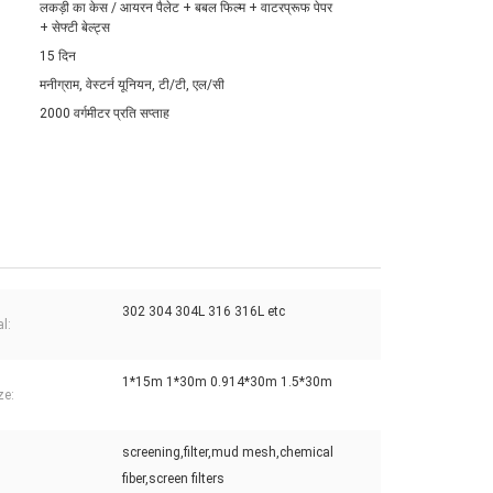
लकड़ी का केस / आयरन पैलेट + बबल फिल्म + वाटरप्रूफ पेपर
+ सेफ्टी बेल्ट्स
15 दिन
मनीग्राम, वेस्टर्न यूनियन, टी/टी, एल/सी
2000 वर्गमीटर प्रति सप्ताह
302 304 304L 316 316L etc
l:
1*15m 1*30m 0.914*30m 1.5*30m
ze:
screening,filter,mud mesh,chemical
:
fiber,screen filters