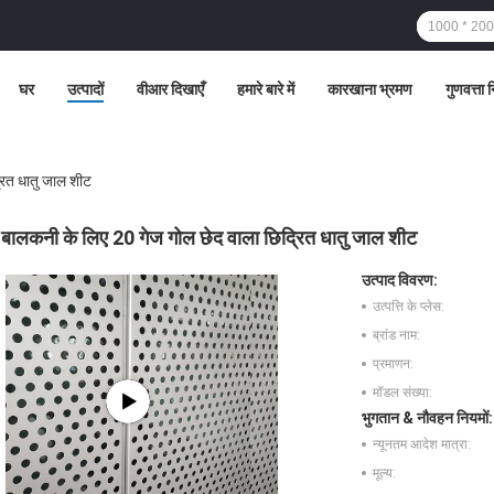
घर
उत्पादों
वीआर दिखाएँ
हमारे बारे में
कारखाना भ्रमण
गुणवत्ता 
रित धातु जाल शीट
बालकनी के लिए 20 गेज गोल छेद वाला छिद्रित धातु जाल शीट
उत्पाद विवरण:
उत्पत्ति के प्लेस:
ब्रांड नाम:
प्रमाणन:
मॉडल संख्या:
भुगतान & नौवहन नियमों:
न्यूनतम आदेश मात्रा:
मूल्य: