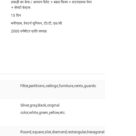
लकड़ी का केस / आयरन पैलेट + बबल फिल्म + वाटरप्रूफ पेपर
+ सेफ्टी बेल्ट्स
15 दिन
मनीग्राम, वेस्टर्न यूनियन, टी/टी, एल/सी
2000 वर्गमीटर प्रति सप्ताह
Filter,partitions,ceilings,furniture,vents,guards.
Silver,gray,black,original
color,white,green,yellow,etc.
Round,square,slot,diamond,rectangular,hexagonal
: