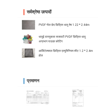
सर्वश्रेष्ठ उत्पादों
PVDF गोल छेद छिद्रित धातु मेष 1.22 * 2.44m
धातुई वास्तुकला सजावटी PVDF छिद्रित धातु
अग्रभाग पाउडर कोटिंग
आर्किटेक्चरल छिद्रित एल्युमिनियम शीट 1.2 * 2.4m
होल
प्रमाणन