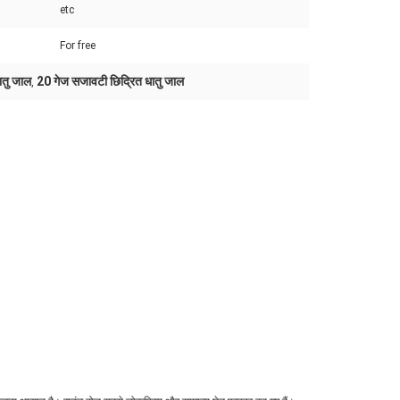
etc
For free
ातु जाल
20 गेज सजावटी छिद्रित धातु जाल
,