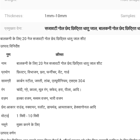
Thickness:
1mm--10mm
Samples:
सजावटी गोल छेद छिद्रित धातु जाल
बालकनी गोल छेद छिद्रित ध
प्रमुखता देना:
,
बालकनी के लिए 20 गेज सजावटी गोल छेद छिद्रित धातु जाल शीट
उत्पाद विनिर्देश
गुण
कीमत
नाम
बालकनी के लिए 20 गेज सजावटी गोल छेद छिद्रित धातु जाल शीट
प्रयोग
फ़िल्टर, विभाजन, छत, फर्नीचर, वेंट, गार्ड
सामग्री
कार्बन स्टील, जस्ती, तांबा, एल्यूमीनियम, एसएस 304
रंग
चांदी, ग्रे, काला, मूल रंग, सफेद, हरा, पीला, आदि।
वज़न
हल्का वजन, मध्यम वजन, भारी वजन
छेद आकार
राउंड, स्क्वायर, स्लॉट, डायमंड, आयताकार, हेक्सागोनल आदि
मोटाई
1 मिमी - 10 मिमी
नमूने
मुक्त करने के लिए
उत्पाद वर्णन