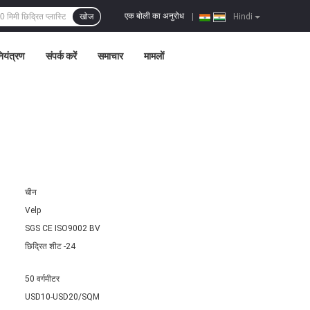
एक बोली का अनुरोध
खोज
|
Hindi
नियंत्रण
संपर्क करें
समाचार
मामलों
चीन
Velp
SGS CE ISO9002 BV
छिद्रित शीट -24
50 वर्गमीटर
USD10-USD20/SQM