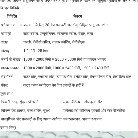
गोल छेद छिद्रित धातु सबसे सरल छिद्र पैटर्न है, सौंदर्य प्रभाव को खोए बिना बहुमुखी प्रतिभा के लिए निर
विस्तृत विनिर्देश
विनिर्देश
विवरण
प्रोडक्ट का नाम
बालकनी के लिए 20 गेज सजावटी गोल छेद छिद्रित धातु जाल शीट
सामग्री
सादा स्टील, एल्यूमीनियम, स्टेनलेस स्टील, पीतल, तांबा
सतह
जस्ती, पीवीसी लेपित, पाउडर कोटिंग, पीवीडीएफ
मोटाई
1.0 मिमी - 25 मिमी
लंबाई से चौड़ाई
1000 × 2000 मिमी से 2000 × 6000 मिमी या कस्टम आकार
मानक आकार
1000 × 2000 मिमी, 1000 × 2400 मिमी, 1200 × 2400 मिमी
छेद पैटर्न
राउंड होल, स्क्वायर होल, डायमंड होल, स्लेटेड होल, हेक्सागोनल होल, डेकोरेटिव होल
पैकेट
वाटर प्रूफ प्लास्टिक बैग फिर लकड़ी के छर्रों में
मुख्य लाभ
चिकनी सतह, सुंदर उपस्थिति
अच्छा वेंटिलेशन और हल्का पैठ
विभिन्न छेद आकार, उच्च शक्ति, सुरक्षा
परफेक्ट एंटी-कोरियन प्रॉपर्टी और रस्ट रेजिस्टेंस
वास्तुशिल्प और सजावटी के लिए व्यापक आवेदन
कम रखरखाव, आसान स्थापना
उत्पाद चित्र