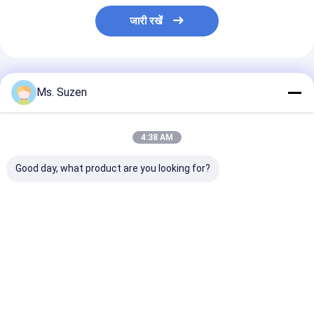
जारी रखें
अनुशंसित उत्पाद
Ms. Suzen
4:38 AM
Good day, what product are you looking for?
कंक्रीट डेकिंग के लिए
निर्माण के लिए जस्ती उच्च
स्टूक मोल्डवर्क के ल
गैल्वेनाइज्ड हाई रिब लैथ
रिब्ड मेश फॉर्मवर्क 0.45 मीटर
उच्च रिब धातु खरा
फॉर्मवर्क 0.45 मीटर x 2
x 2 मीटर
x 2m
मीटर
सबसे अच्छी कीमत
सबसे अच्छी कीमत
सबसे अच्छी 