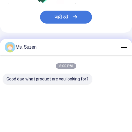
जारी रखें
अनुशंसित उत्पाद
Ms. Suzen
8:00 PM
Good day, what product are you looking for?
एंटी-संक्षारण निर्माण सामग्री
सीढ़ी रेलिंग सुरक्षा नेट AISI
2500*600 मिमी 
गैल्वेनाइज्ड स्टील हाई रिब लैथ
304/316 स्टेनलेस स्टील
और 100 मिमी रिब दू
मेश
वायर रोप जिंक के साथ
साथ स्टुको भवन निर्म
लिए वी आकार का जस
विस्तारित धातु लथ
सबसे अच्छी कीमत
सबसे अच्छी कीमत
सबसे अच्छी 