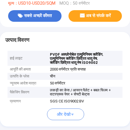
मूल्य：USD10-USD20/SQM
MOQ：50 वर्गमीटर
सबसे अच्छी कीमत
अब से संपर्क करें
उत्पाद विवरण
,
PVDF अक्ज़ोनोबेल एल्युमिनियम क्लैडिंग
हाई लाइट
,
एल्युमिनियम क्लैडिंग छिद्रित धातु मेष
क्लैडिंग छिद्रित धातु मेष ISO9002
आपूर्ति की क्षमता
2000 वर्गमीटर प्रति सप्ताह
उत्पत्ति के प्लेस
चीन
न्यूनतम आदेश मात्रा
50 वर्गमीटर
लकड़ी का केस / आयरन पैलेट + बबल फिल्म +
पैकेजिंग विवरण
वाटरप्रूफ पेपर + सेफ्टी बेल्ट्स
प्रमाणन
SGS CE ISO9002 BV
और देखो