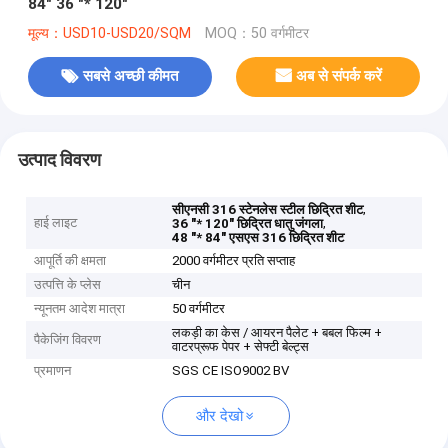
84" 36 "* 120"
मूल्य：USD10-USD20/SQM
MOQ：50 वर्गमीटर
सबसे अच्छी कीमत
अब से संपर्क करें
उत्पाद विवरण
,
सीएनसी 316 स्टेनलेस स्टील छिद्रित शीट
हाई लाइट
,
36 "* 120" छिद्रित धातु जंगला
48 "* 84" एसएस 316 छिद्रित शीट
आपूर्ति की क्षमता
2000 वर्गमीटर प्रति सप्ताह
उत्पत्ति के प्लेस
चीन
न्यूनतम आदेश मात्रा
50 वर्गमीटर
लकड़ी का केस / आयरन पैलेट + बबल फिल्म +
पैकेजिंग विवरण
वाटरप्रूफ पेपर + सेफ्टी बेल्ट्स
प्रमाणन
SGS CE ISO9002 BV
और देखो