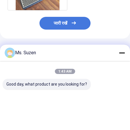
जारी रखें
अनुशंसित उत्पाद
Ms. Suzen
1:43 AM
Good day, what product are you looking for?
एंटी-संक्षारण निर्माण सामग्री
सीढ़ी रेलिंग सुरक्षा नेट AISI
2500*600 मिमी 
गैल्वेनाइज्ड स्टील हाई रिब लैथ
304/316 स्टेनलेस स्टील
और 100 मिमी रिब दू
मेश
वायर रोप जिंक के साथ
साथ स्टुको भवन निर्म
लिए वी आकार का जस
विस्तारित धातु लथ
सबसे अच्छी कीमत
सबसे अच्छी कीमत
सबसे अच्छी 